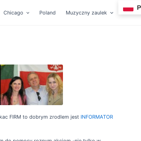
P
Chicago
Poland
Muzyczny zaulek
zukac FIRM to dobrym zrodlem jest
INFORMATOR
tem do pomocy roznym akcjom -nie tylko w