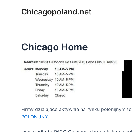
Chicagopoland.net
Chicago Home
Firmy dzialajace aktywnie na rynku polonijnym t
POLONIJNY
.
Inne zrodlo to PACC Chicago, ktora z kilkoma k