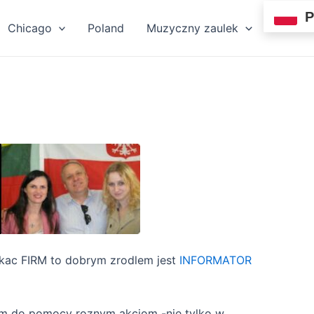
P
Chicago
Poland
Muzyczny zaulek
zukac FIRM to dobrym zrodlem jest
INFORMATOR
tem do pomocy roznym akcjom -nie tylko w