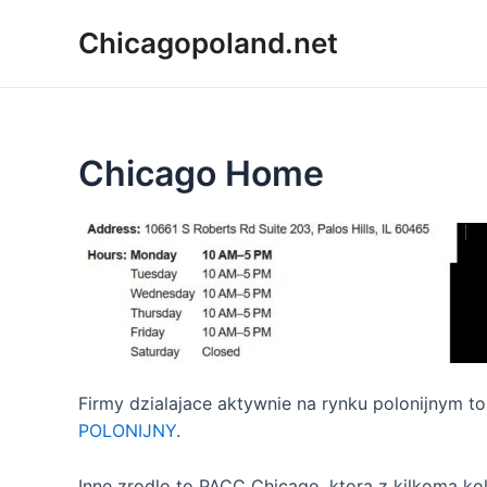
Chicagopoland.net
Chicago Home
Firmy dzialajace aktywnie na rynku polonijnym t
POLONIJNY
.
Inne zrodlo to PACC Chicago, ktora z kilkoma k