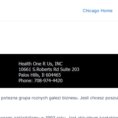
Chicago Home
o potezna grupa roznych galezi biznesu. Jesli chcesz pos
olegami zakladalismy w 1993 roku. Jest aktualnym kontak