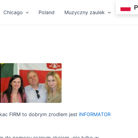
P
Chicago
Poland
Muzyczny zaulek
zukac FIRM to dobrym zrodlem jest
INFORMATOR
tem do pomocy roznym akcjom -nie tylko w