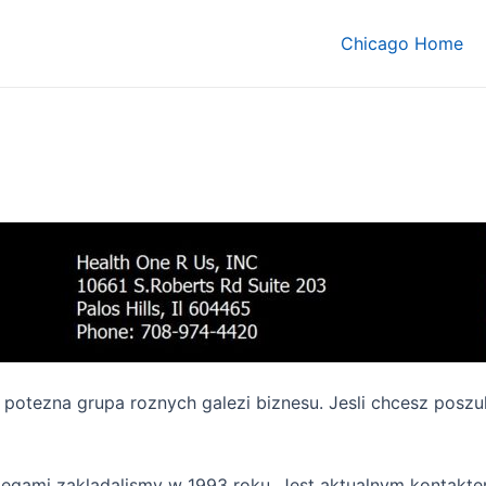
Chicago Home
o potezna grupa roznych galezi biznesu. Jesli chcesz pos
olegami zakladalismy w 1993 roku. Jest aktualnym kontak