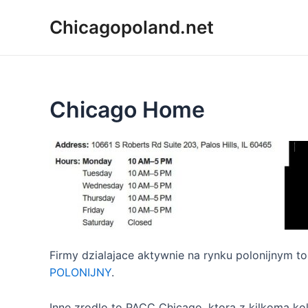
Chicagopoland.net
Chicago Home
Firmy dzialajace aktywnie na rynku polonijnym t
POLONIJNY
.
Inne zrodlo to PACC Chicago, ktora z kilkoma k