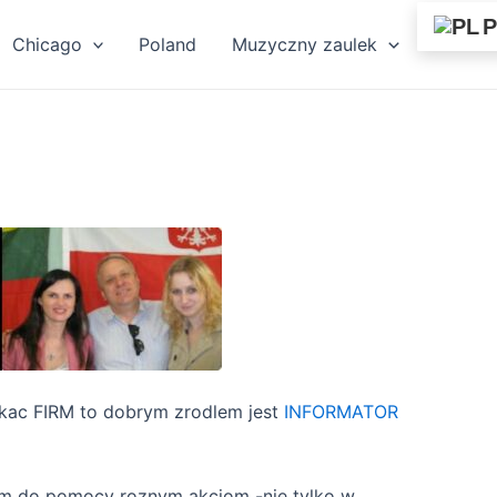
P
Chicago
Poland
Muzyczny zaulek
zukac FIRM to dobrym zrodlem jest
INFORMATOR
tem do pomocy roznym akcjom -nie tylko w