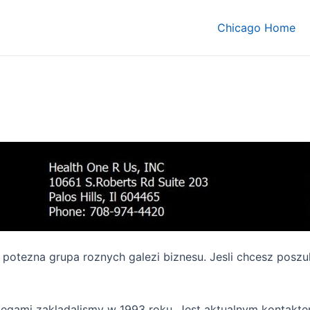
Chicago Home
o potezna grupa roznych galezi biznesu. Jesli chcesz pos
olegami zakladalismy w 1993 roku. Jest aktualnym kontak