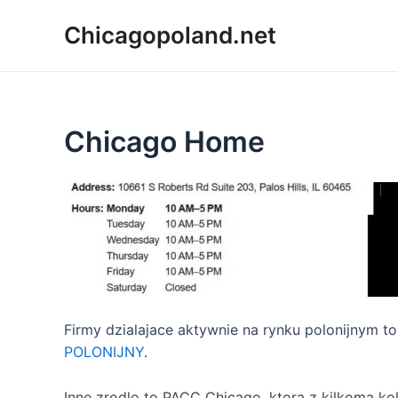
Chicagopoland.net
Chicago Home
Firmy dzialajace aktywnie na rynku polonijnym t
POLONIJNY
.
Inne zrodlo to PACC Chicago, ktora z kilkoma k