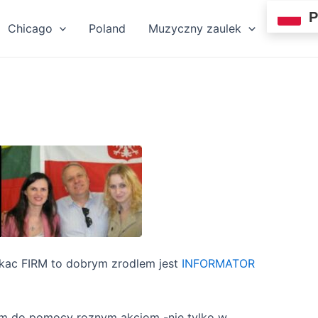
P
Chicago
Poland
Muzyczny zaulek
zukac FIRM to dobrym zrodlem jest
INFORMATOR
tem do pomocy roznym akcjom -nie tylko w