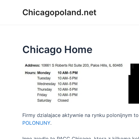
Chicagopoland.net
Chicago Home
Firmy dzialajace aktywnie na rynku polonijnym t
POLONIJNY
.
Inne zrodlo to PACC Chicago, ktora z kilkoma k