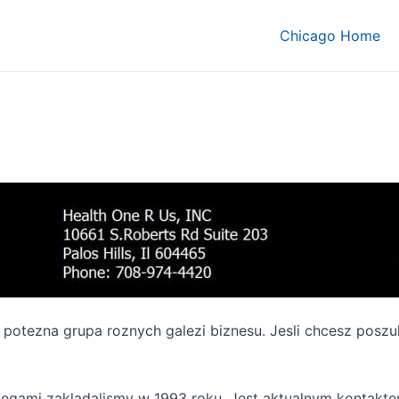
Chicago Home
o potezna grupa roznych galezi biznesu. Jesli chcesz pos
olegami zakladalismy w 1993 roku. Jest aktualnym kontak