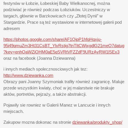
festynów w Łobzie, Łobeskiej Baby Wielkanocnej, można
podziwiać je również podczas Łobziuków. Uczestniczy w
targach, głównie w Barzkowicach czy „Złotej Dynii” w
Stargardzie. Prace są też wystawione w internetowej galerii pod
adresem
https://photos.google.com/share/AF1QipP1hfqHqxju-
95i49qmuZm3Ht31CsBT_YlvRstig7tnTItCWjxgdlG21meO7datug
?key=enhOaWZiOHM0aE5qSVRtVFZZdF9URzAyRW1lSEx3
oraz na facebook (Joanna Dziewanna)
i innych mediach spolecznosciowych jak tez:
http://www.dziewanka.com
Obrazy pani Joanny Szymoniak trafiły również zagranicę. Maluje
przede wszystkim kwiaty, choć w jej malarstwie nie brakuje
aktów, portretów, pejzaży, a także abstrakcji.
Pojawily sie rowniez w Galerii Manez w Lancucie i innych
miejscach.
Zakupow mozna dokonac na stronie
dziewanka/produkty_shop/