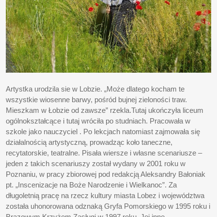
Artystka urodzila sie w Lobzie. „Może dlatego kocham te
wszystkie wiosenne barwy, pośród bujnej zieloności traw.
Mieszkam w Łobzie od zawsze” rzekla.Tutaj ukończyła liceum
ogólnokształcące i tutaj wróciła po studniach. Pracowała w
szkole jako nauczyciel . Po lekcjach natomiast zajmowała się
działalnością artystyczną, prowadząc koło taneczne,
recytatorskie, teatralne. Pisała wiersze i własne scenariusze –
jeden z takich scenariuszy został wydany w 2001 roku w
Poznaniu, w pracy zbiorowej pod redakcją Aleksandry Bałoniak
pt. „Inscenizacje na Boże Narodzenie i Wielkanoc”. Za
długoletnią pracę na rzecz kultury miasta Lobez i województwa
została uhonorowana odznaką Gryfa Pomorskiego w 1995 roku i
Brązowym Krzyżem Zasługi w 1997 roku. Jej inne