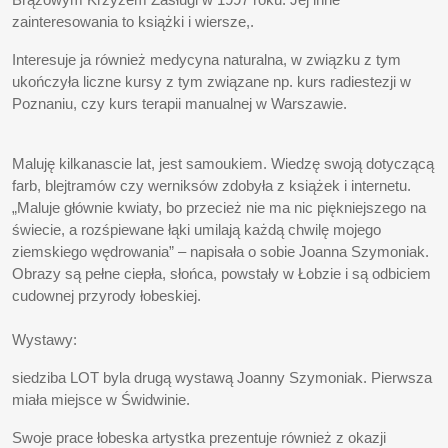
zainteresowania to książki i wiersze,.
Interesuje ja również medycyna naturalna, w związku z tym
ukończyła liczne kursy z tym związane np. kurs radiestezji w
Poznaniu, czy kurs terapii manualnej w Warszawie.
Maluję kilkanascie lat, jest samoukiem. Wiedzę swoją dotyczącą
farb, blejtramów czy werniksów zdobyła z książek i internetu.
„Maluje głównie kwiaty, bo przecież nie ma nic piękniejszego na
świecie, a rozśpiewane łąki umilają każdą chwilę mojego
ziemskiego wędrowania” – napisała o sobie Joanna Szymoniak.
Obrazy są pełne ciepła, słońca, powstały w Łobzie i są odbiciem
cudownej przyrody łobeskiej.
Wystawy:
siedziba LOT byla drugą wystawą Joanny Szymoniak. Pierwsza
miała miejsce w Świdwinie.
Swoje prace łobeska artystka prezentuje również z okazji